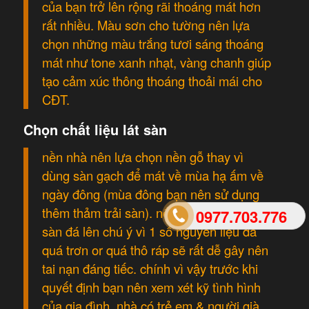
của bạn trở lên rộng rãi thoáng mát hơn
rất nhiều. Màu sơn cho tường nên lựa
chọn những màu trắng tươi sáng thoáng
mát như tone xanh nhạt, vàng chanh giúp
tạo cảm xúc thông thoáng thoải mái cho
CĐT.
Chọn chất liệu lát sàn
nền nhà nên lựa chọn nền gỗ thay vì
dùng sàn gạch để mát về mùa hạ ấm về
ngày đông (mùa đông bạn nên sử dụng
thêm thảm trải sàn). nếu như bạn chọn
0977.703.776
sàn đá lên chú ý vì 1 số nguyên liệu đá
quá trơn or quá thô ráp sẽ rất dễ gây nên
tai nạn đáng tiếc. chính vì vậy trước khi
quyết định bạn nên xem xét kỹ tình hình
của gia đình, nhà có trẻ em & người già