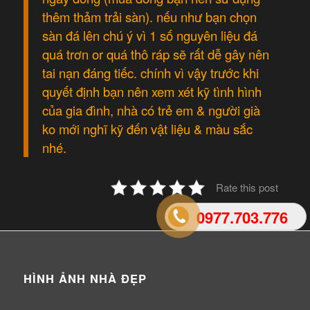
thêm thảm trải sàn). nếu như bạn chọn
sàn đá lên chú ý vì 1 số nguyên liệu đá
quá trơn or quá thô ráp sẽ rất dễ gây nên
tai nạn đáng tiếc. chính vì vậy trước khi
quyết định bạn nên xem xét kỹ tình hình
của gia đình, nhà có trẻ em & người già
ko mới nghĩ kỹ đến vật liệu & màu sắc
nhé.
Rate this post
0977.703.776
HÌNH ẢNH NHÀ ĐẸP