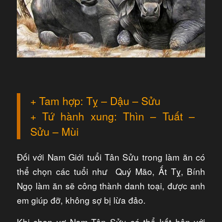
+ Tam hợp: Tỵ – Dậu – Sửu
+ Tứ hành xung: Thìn – Tuất –
Sửu – Mùi
Đối với Nam Giới tuổi Tân Sửu trong làm ăn có
thể chọn các tuổi như Quý Mão, Ất Tỵ, Bính
Ngọ làm ăn sẽ công thành danh toại, được anh
em giúp đỡ, không sợ bị lừa đảo.
Khi chọn vợ Nam Tân Sửu có thể kết hôn với