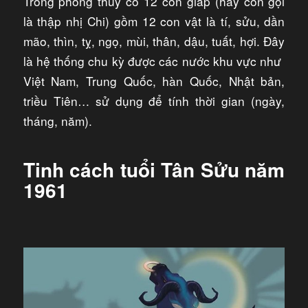
Trong phong thủy có 12 con giáp (hay còn gọi
là thập nhị Chi) gồm 12 con vật là tí, sửu, dần
mão, thìn, tỵ, ngọ, mùi, thân, dậu, tuất, hợi. Đây
là hệ thống chu kỳ được các nước khu vực như
Việt Nam, Trung Quốc, hàn Quốc, Nhật bản,
triều Tiên… sử dụng để tính thời gian (ngày,
tháng, năm).
Tinh cách tuổi Tân Sửu
năm
1961