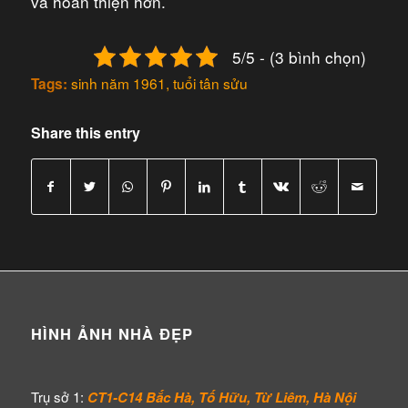
và hoàn thiện hơn.
5/5 - (3 bình chọn)
sinh năm 1961
,
tuổi tân sửu
Tags:
Share this entry
HÌNH ẢNH NHÀ ĐẸP
Trụ sở 1:
CT1-C14 Bắc Hà, Tố Hữu, Từ Liêm, Hà Nội