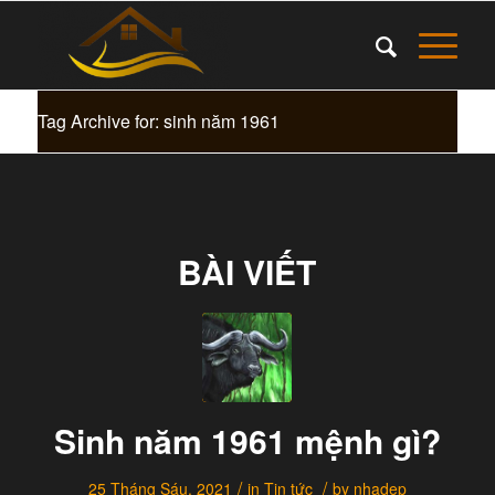
Tag Archive for: sinh năm 1961
BÀI VIẾT
Sinh năm 1961 mệnh gì?
/
/
25 Tháng Sáu, 2021
in
Tin tức
by
nhadep