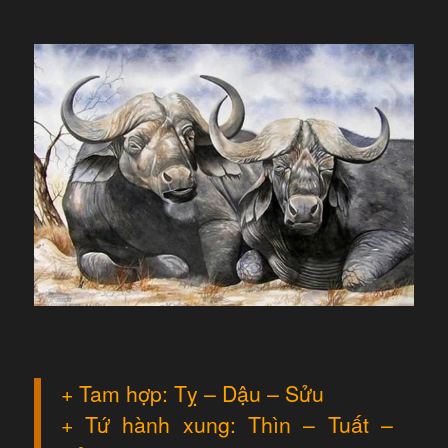
+ Tam hợp: Tỵ – Dậu – Sửu
+ Tứ hành xung: Thìn – Tuất –