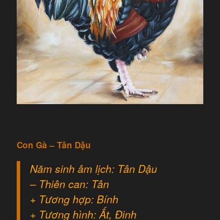
Con Gà – Tân Dậu
Năm sinh âm lịch: Tân Dậu
– Thiên can: Tân
+ Tương hợp: Bính
+ Tương hình: Ất, Đinh