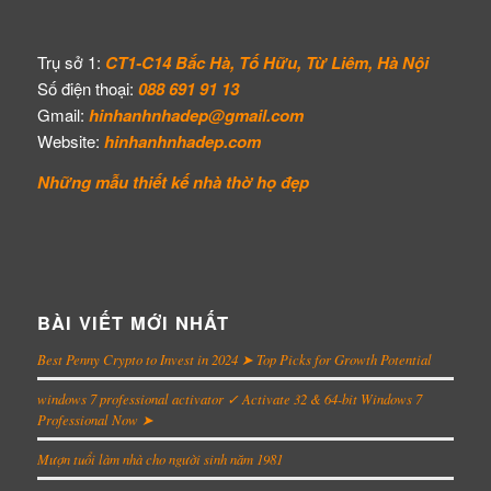
Trụ sở 1:
CT1-C14 Bắc Hà, Tố Hữu, Từ Liêm, Hà Nội
Số điện thoại:
088 691 91 13
Gmail:
hinhanhnhadep@gmail.com
Website:
hinhanhnhadep.com
Những mẫu thiết kế
nhà thờ họ đẹp
BÀI VIẾT MỚI NHẤT
Best Penny Crypto to Invest in 2024 ➤ Top Picks for Growth Potential
windows 7 professional activator ✓ Activate 32 & 64-bit Windows 7
Professional Now ➤
Mượn tuổi làm nhà cho người sinh năm 1981