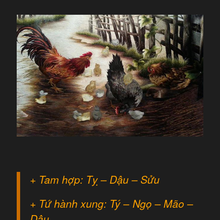
+ Tam hợp: Tỵ – Dậu – Sửu
+ Tứ hành xung: Tý – Ngọ – Mão –
Dậu