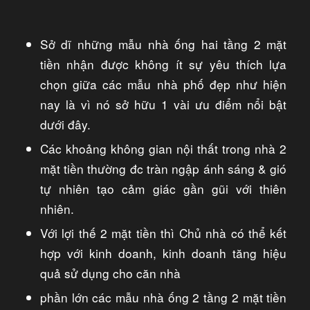
Sở dĩ những mẫu nhà ống hai tầng 2 mặt
tiền nhận được không ít sự yêu thích lựa
chọn giữa các mẫu nhà phố đẹp như hiện
nay là vì nó sở hữu 1 vài ưu điểm nổi bật
dưới đây.
Các khoảng không gian nội thất trong nhà 2
mặt tiền thường đc tràn ngập ánh sáng & gió
tự nhiên tạo cảm giác gần gũi với thiên
nhiên.
Với lợi thế 2 mặt tiền thì Chủ nhà có thể kết
hợp với kinh doanh, kinh doanh tăng hiệu
quả sử dụng cho căn nhà
phần lớn các mẫu nhà ống 2 tầng 2 mặt tiền