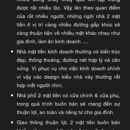
được rất nhiều lộc. Vậy lên theo quan điểm
của rất nhiều người, những ngôi nhà 2 mặt
tiền ở vị trí càng nhiều đường gấp khúc sẽ
càng thuận tiện về nhiều mặt khác nhau như
gia đình, làm ăn kinh doanh ….
Nhà mặt tiền kinh doanh thường có kiến trúc
đẹp, thông thoáng, đường nét hợp lý và cân
xứng. Vì phục vụ cho việc kinh doanh chính
vì vậy các design kiểu nhà này thường rất
hợp mắt người nhìn.
Nhà phố 2 mặt tiền có cửa chính & cửa phụ,
trong quá trình buôn bán sẽ mang đến sự
thuận lợi, an toàn và riêng tư cho gia đình.
Giao thông thuận lợi, 2 mặt tiền buôn bán