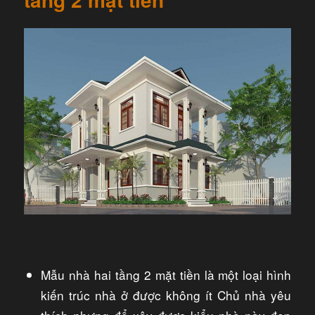
Mẫu nhà hai tầng 2 mặt tiền là một loại hình
kiến trúc nhà ở được không ít Chủ nhà yêu