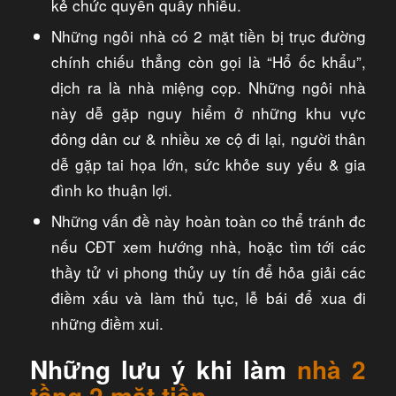
kẻ chức quyền quấy nhiễu.
Những ngôi nhà có 2 mặt tiền bị trục đường
chính chiếu thẳng còn gọi là “Hổ ốc khẩu”,
dịch ra là nhà miệng cọp. Những ngôi nhà
này dễ gặp nguy hiểm ở những khu vực
đông dân cư & nhiều xe cộ đi lại, người thân
dễ gặp tai họa lớn, sức khỏe suy yếu & gia
đình ko thuận lợi.
Những vấn đề này hoàn toàn co thể tránh đc
nếu CĐT xem hướng nhà, hoặc tìm tới các
thầy tử vi phong thủy uy tín để hỏa giải các
điềm xấu và làm thủ tục, lễ bái để xua đi
những điềm xui.
Những lưu ý khi làm
nhà 2
tầng 2 mặt tiền