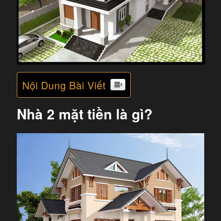
Nội Dung Bài Viết
Nhà 2 mặt tiền là gì?