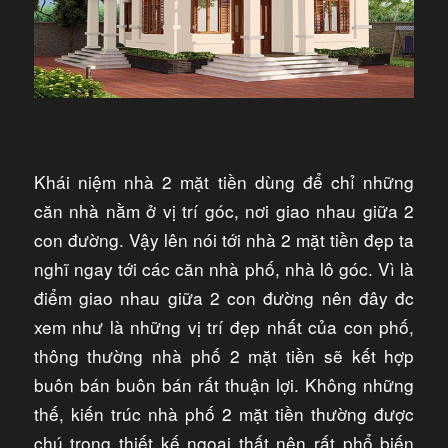
Khái niệm nhà 2 mặt tiền dùng để chỉ những
căn nhà nằm ở vị trí góc, nơi giao nhau giữa 2
con đường. Vậy lên nói tới nhà 2 mặt tiền đẹp ta
nghĩ ngay tới các căn nhà phố, nhà lô góc. Vì là
điểm giao nhau giữa 2 con đường nên đây đc
xem như là những vị trí đẹp nhất của con phố,
thông thường nhà phố 2 mặt tiền sẽ kết hợp
buôn bán buôn bán rất thuận lợi. Không những
thế, kiến trúc nhà phố 2 mặt tiền thường được
chú trọng thiết kế ngoại thất nên rất phổ biến