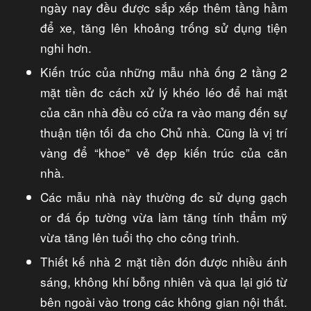
ngày nay đều được sắp xếp thêm tầng hầm
để xe, tăng lên khoảng trống sử dụng tiện
nghi hơn.
Kiến trúc của những mẫu nhà ống 2 tầng 2
mặt tiền đc cách xử lý khéo léo để hai mặt
của căn nhà đều có cửa ra vào mang đến sự
thuận tiện tối đa cho Chủ nhà. Cũng là vị trí
vàng để “khoe” vẻ đẹp kiến trúc của căn
nhà.
Các mẫu nhà này thường đc sử dụng gạch
or đá ốp tường vừa làm tăng tính thẩm mỹ
vừa tăng lên tuổi thọ cho công trình.
Thiết kế nhà 2 mặt tiền đón được nhiều ánh
sáng, không khí bỗng nhiên và qua lại gió từ
bên ngoài vào trong các không gian nội thất.