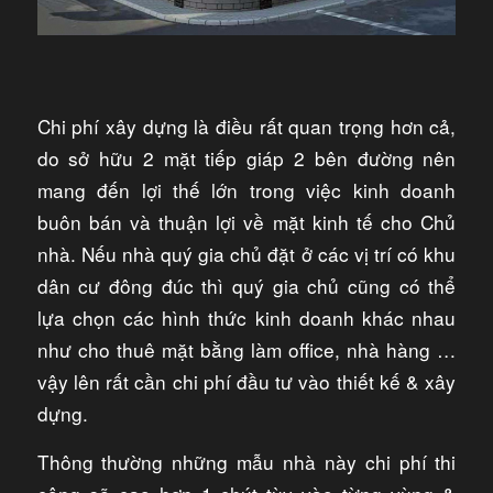
Chi phí xây dựng là điều rất quan trọng hơn cả,
do sở hữu 2 mặt tiếp giáp 2 bên đường nên
mang đến lợi thế lớn trong việc kinh doanh
buôn bán và thuận lợi về mặt kinh tế cho Chủ
nhà. Nếu nhà quý gia chủ đặt ở các vị trí có khu
dân cư đông đúc thì quý gia chủ cũng có thể
lựa chọn các hình thức kinh doanh khác nhau
như cho thuê mặt bằng làm office, nhà hàng …
vậy lên rất cần chi phí đầu tư vào thiết kế & xây
dựng.
Thông thường những mẫu nhà này chi phí thi