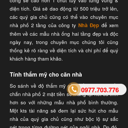
công sẽ cao hơn 1 chút tùy vào từng vùng &
diện tích. Giá sẽ dao động từ 500 triệu trở lên,
các quý gia chủ cũng có thể vào chuyên mục
nhà phố 2 tầng của công ty
để xem
Nhà Đẹp
thêm về các mẫu nhà ống hai tầng đẹp và độc
ngày nay, trong chuyên mục chúng tôi cũng
thống kê rõ ràng về diện tích và chi phí để quý
khách hàng tham khảo.
Tính thẩm mỹ cho căn nhà
So sánh về độ thẩm mỹ của kiến trúc thì chắc
0977.703.776
chắn nhà phố 2 mặt tiền sẽ mang lại nét cá tính
hơn so với những mẫu nhà phố bình thường.
Một kts tài năng sẽ đem lại sức hút cho mẫu
nhà của quý gia chủ cũng như bộc lộ sự sắc
nét trong từng đường nét của ngôi nhà. Do đó,