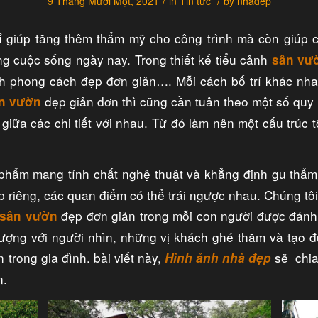
/
/
9 Tháng Mười Một, 2021
in
Tin tức
by
nhadep
hỉ giúp tăng thêm thẩm mỹ cho công trình mà còn giúp c
g cuộc sống ngày nay. Trong thiết kế tiểu cảnh
sân vư
ch phong cách đẹp đơn giản…. Mỗi cách bố trí khác nha
đẹp giản đơn thì cũng cần tuân theo một số quy 
n vườn
giữa các chi tiết với nhau. Từ đó làm nên một cấu trúc 
 phẩm mang tính chất nghệ thuật và khẳng định gu thẩ
ẹp riêng, các quan điểm có thể trái ngược nhau. Chúng tôi
đẹp đơn giản trong mỗi con người được đánh 
sân vườn
 tượng với người nhìn, những vị khách ghé thăm và tạo
 trong gia đình. bài viết này,
sẽ chi
Hình ảnh nhà đẹp
n.