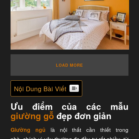
LOAD MORE
Nội Dung Bài Viết
Ưu điểm của các mẫu
giường gỗ
đẹp đơn giản
là nội thất cần thiết trong
Giường ngủ
nhà, chính vì vậy thường đc đầu tư rất nhiều, từ