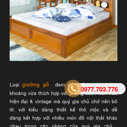
Loại
đem đến vẻ ngoài phóng
giường gỗ
0977.703.776
khoáng vừa thích hợp với phong cách kiến trúc
hiện đại & vintage mà quý gia chủ chớ nên bỏ
lỡ. với kiểu dáng thiết kế thô mộc và dễ
dàng kết hợp với nhiều món đồ nội thất khác
nhau trong căn phòng của quý gia chủ .